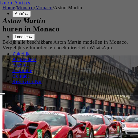
Luxe
Autos
Home
/
Monaco
/
Monaco
/
Aston Martin
Auto's
Aston Martin
huren in
Monaco
Locaties
Bekijk alle beschikbare
Aston Martin
modellen in
Monaco
.
Vergelijk verhuurders en boek direct via WhatsApp.
Zakelijk
Aanbieders
Agenda
Inspiratie
Contact
Reserveer Nu