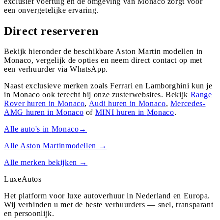
exclusief voertuig en de omgeving van Monaco zorgt voor
een onvergetelijke ervaring.
Direct reserveren
Bekijk hieronder de beschikbare Aston Martin modellen in
Monaco, vergelijk de opties en neem direct contact op met
een verhuurder via WhatsApp.
Naast exclusieve merken zoals Ferrari en Lamborghini kun je
in
Monaco
ook terecht bij onze zusterwebsites. Bekijk
Range
Rover
huren in
Monaco
,
Audi
huren in
Monaco
,
Mercedes-
AMG
huren in
Monaco
of
MINI
huren in
Monaco
.
Alle auto's in
Monaco
→
Alle
Aston Martin
modellen →
Alle merken bekijken →
Luxe
Autos
Het platform voor luxe autoverhuur in Nederland en Europa.
Wij verbinden u met de beste verhuurders — snel, transparant
en persoonlijk.