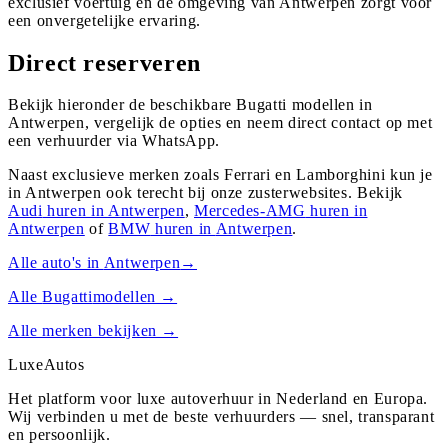
exclusief voertuig en de omgeving van Antwerpen zorgt voor
een onvergetelijke ervaring.
Direct reserveren
Bekijk hieronder de beschikbare Bugatti modellen in
Antwerpen, vergelijk de opties en neem direct contact op met
een verhuurder via WhatsApp.
Naast exclusieve merken zoals Ferrari en Lamborghini kun je
in
Antwerpen
ook terecht bij onze zusterwebsites. Bekijk
Audi
huren in
Antwerpen
,
Mercedes-AMG
huren in
Antwerpen
of
BMW
huren in
Antwerpen
.
Alle auto's in
Antwerpen
→
Alle
Bugatti
modellen →
Alle merken bekijken →
Luxe
Autos
Het platform voor luxe autoverhuur in Nederland en Europa.
Wij verbinden u met de beste verhuurders — snel, transparant
en persoonlijk.