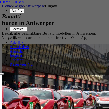
Luxe
Autos
Home
/
Belgie
/
Antwerpen
/
Bugatti
Auto's
Bugatti
huren in
Antwerpen
Locaties
Bekijk alle beschikbare
Bugatti
modellen in
Antwerpen
.
Vergelijk verhuurders en boek direct via WhatsApp.
Zakelijk
Aanbieders
Agenda
Inspiratie
Contact
Reserveer Nu