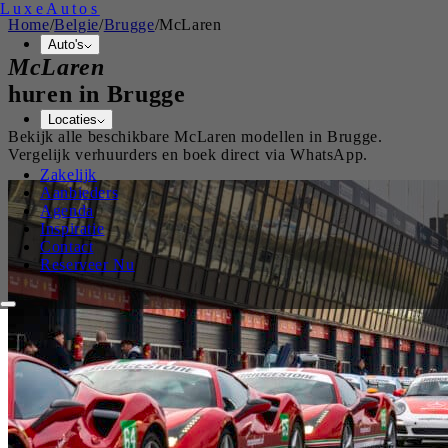
Luxe
Autos
Home
/
Belgie
/
Brugge
/
McLaren
Auto's
McLaren
huren in
Brugge
Locaties
Bekijk alle beschikbare
McLaren
modellen in
Brugge
.
Vergelijk verhuurders en boek direct via WhatsApp.
Zakelijk
Aanbieders
Agenda
Inspiratie
Contact
Reserveer Nu