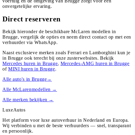
voertuig en de omgeving van Brugge zorgt voor een
onvergetelijke ervaring.
Direct reserveren
Bekijk hieronder de beschikbare McLaren modellen in
Brugge, vergelijk de opties en neem direct contact op met een
verhuurder via WhatsApp.
Naast exclusieve merken zoals Ferrari en Lamborghini kun je
in
Brugge
ook terecht bij onze zusterwebsites. Bekijk
Mercedes
huren in
Brugge
,
Mercedes-AMG
huren in
Brugge
of
MINI
huren in
Brugge
.
Alle auto's in
Brugge
→
Alle
McLaren
modellen →
Alle merken bekijken →
Luxe
Autos
Het platform voor luxe autoverhuur in Nederland en Europa.
Wij verbinden u met de beste verhuurders — snel, transparant
en persoonlijk.