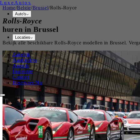
Luxe
Autos
Home
/
Belgie
/
Brussel
/
Rolls-Royce
Auto's
Rolls-Royce
huren in
Brussel
Locaties
Bekijk alle beschikbare
Rolls-Royce
modellen in
Brussel
. Verg
Zakelijk
Aanbieders
Agenda
Inspiratie
Contact
Reserveer Nu