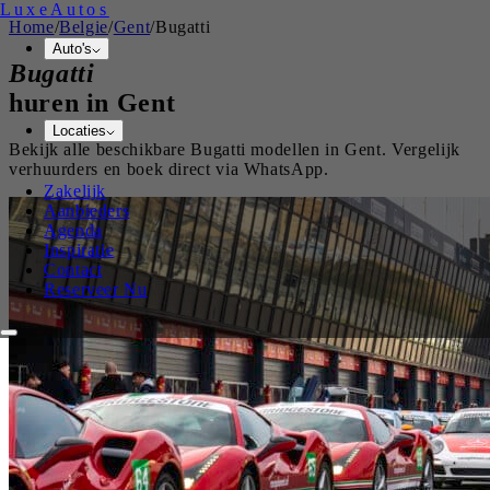
Luxe
Autos
Home
/
Belgie
/
Gent
/
Bugatti
Auto's
Bugatti
huren in
Gent
Locaties
Bekijk alle beschikbare
Bugatti
modellen in
Gent
. Vergelijk
verhuurders en boek direct via WhatsApp.
Zakelijk
Aanbieders
Agenda
Inspiratie
Contact
Reserveer Nu