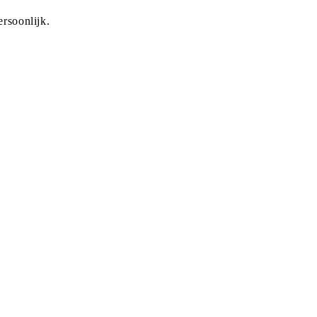
rsoonlijk.