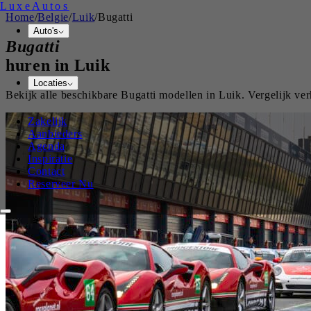
Luxe
Autos
Home
/
Belgie
/
Luik
/
Bugatti
Auto's
Bugatti
huren in
Luik
Locaties
Bekijk alle beschikbare
Bugatti
modellen in
Luik
. Vergelijk ve
Zakelijk
Aanbieders
Agenda
Inspiratie
Contact
Reserveer Nu