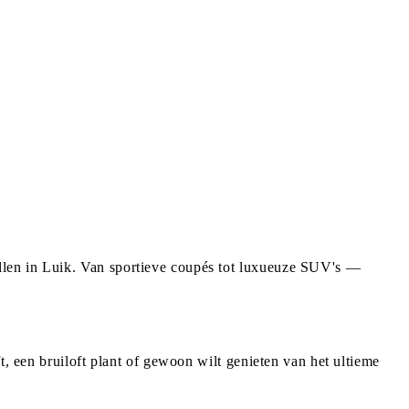
llen in Luik. Van sportieve coupés tot luxueuze SUV's —
t, een bruiloft plant of gewoon wilt genieten van het ultieme