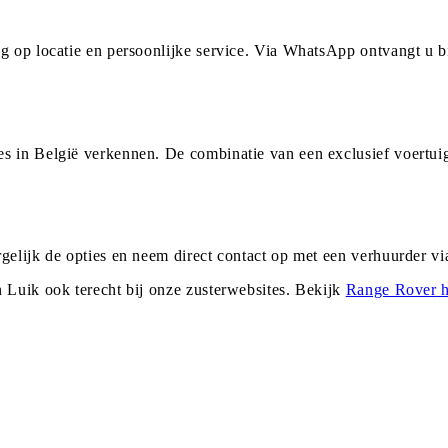
ng op locatie en persoonlijke service. Via WhatsApp ontvangt u
s in België verkennen. De combinatie van een exclusief voertui
rgelijk de opties en neem direct contact op met een verhuurder 
n
Luik
ook terecht bij onze zusterwebsites. Bekijk
Range Rover
h