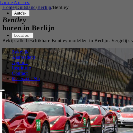
Luxe
Autos
Home
/
Duitsland
/
Berlijn
/
Bentley
Auto's
Bentley
huren in
Berlijn
Locaties
Bekijk alle beschikbare
Bentley
modellen in
Berlijn
. Vergelijk
Zakelijk
Aanbieders
Agenda
Inspiratie
Contact
Reserveer Nu