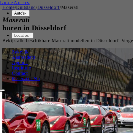
Luxe
Autos
Home
/
Duitsland
/
Düsseldorf
/
Maserati
Auto's
Maserati
huren in
Düsseldorf
Locaties
Bekijk alle beschikbare
Maserati
modellen in
Düsseldorf
. Verg
Zakelijk
Aanbieders
Agenda
Inspiratie
Contact
Reserveer Nu