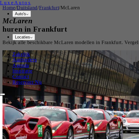
Luxe
Autos
Home
/
Duitsland
/
Frankfurt
/
McLaren
Auto's
McLaren
huren in
Frankfurt
Locaties
Bekijk alle beschikbare
McLaren
modellen in
Frankfurt
. Verge
Zakelijk
Aanbieders
Agenda
Inspiratie
Contact
Reserveer Nu