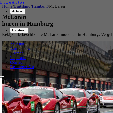
Luxe
Autos
Home
/
Duitsland
/
Hamburg
/
McLaren
Auto's
McLaren
huren in
Hamburg
Locaties
Bekijk alle beschikbare
McLaren
modellen in
Hamburg
. Verge
Zakelijk
Aanbieders
Agenda
Inspiratie
Contact
Reserveer Nu