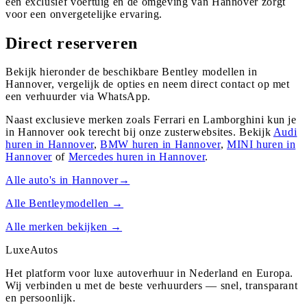
een exclusief voertuig en de omgeving van Hannover zorgt
voor een onvergetelijke ervaring.
Direct reserveren
Bekijk hieronder de beschikbare Bentley modellen in
Hannover, vergelijk de opties en neem direct contact op met
een verhuurder via WhatsApp.
Naast exclusieve merken zoals Ferrari en Lamborghini kun je
in
Hannover
ook terecht bij onze zusterwebsites. Bekijk
Audi
huren in
Hannover
,
BMW
huren in
Hannover
,
MINI
huren in
Hannover
of
Mercedes
huren in
Hannover
.
Alle auto's in
Hannover
→
Alle
Bentley
modellen →
Alle merken bekijken →
Luxe
Autos
Het platform voor luxe autoverhuur in Nederland en Europa.
Wij verbinden u met de beste verhuurders — snel, transparant
en persoonlijk.