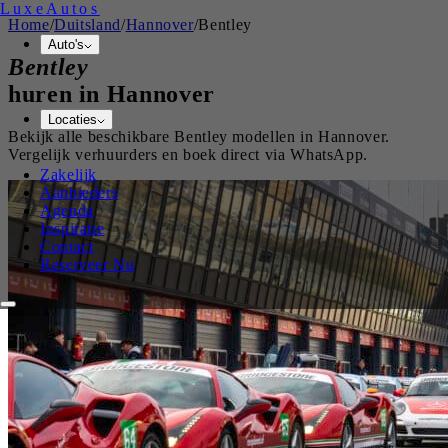
Luxe
Autos
Home
/
Duitsland
/
Hannover
/
Bentley
Auto's
Bentley
huren in
Hannover
Locaties
Bekijk alle beschikbare
Bentley
modellen in
Hannover
.
Vergelijk verhuurders en boek direct via WhatsApp.
Zakelijk
Aanbieders
Agenda
Inspiratie
Contact
Reserveer Nu