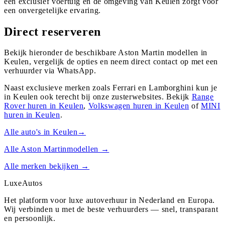
een exclusief voertuig en de omgeving van Keulen zorgt voor
een onvergetelijke ervaring.
Direct reserveren
Bekijk hieronder de beschikbare Aston Martin modellen in
Keulen, vergelijk de opties en neem direct contact op met een
verhuurder via WhatsApp.
Naast exclusieve merken zoals Ferrari en Lamborghini kun je
in
Keulen
ook terecht bij onze zusterwebsites. Bekijk
Range
Rover
huren in
Keulen
,
Volkswagen
huren in
Keulen
of
MINI
huren in
Keulen
.
Alle auto's in
Keulen
→
Alle
Aston Martin
modellen →
Alle merken bekijken →
Luxe
Autos
Het platform voor luxe autoverhuur in Nederland en Europa.
Wij verbinden u met de beste verhuurders — snel, transparant
en persoonlijk.