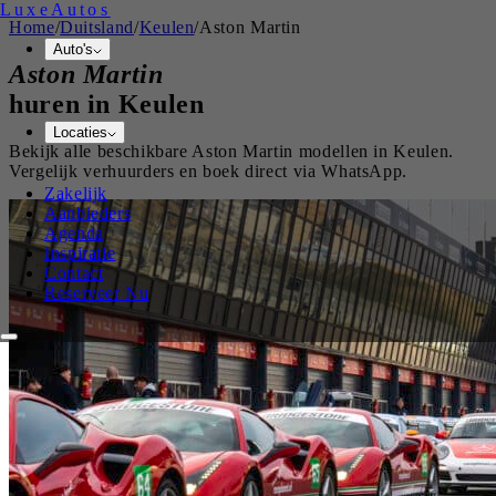
Luxe
Autos
Home
/
Duitsland
/
Keulen
/
Aston Martin
Auto's
Aston Martin
huren in
Keulen
Locaties
Bekijk alle beschikbare
Aston Martin
modellen in
Keulen
.
Vergelijk verhuurders en boek direct via WhatsApp.
Zakelijk
Aanbieders
Agenda
Inspiratie
Contact
Reserveer Nu