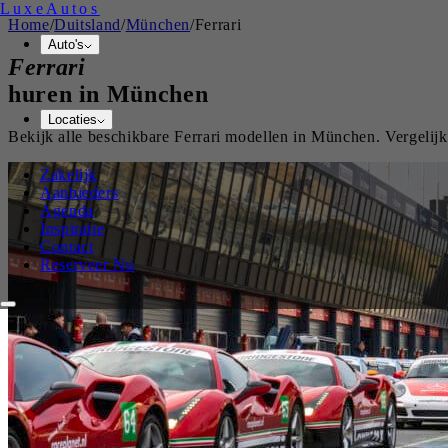
Luxe
Autos
Home
/
Duitsland
/
München
/
Ferrari
Auto's
Ferrari
huren in
München
Locaties
Bekijk alle beschikbare
Ferrari
modellen in
München
. Vergelij
Zakelijk
Aanbieders
Agenda
Inspiratie
Contact
Reserveer Nu