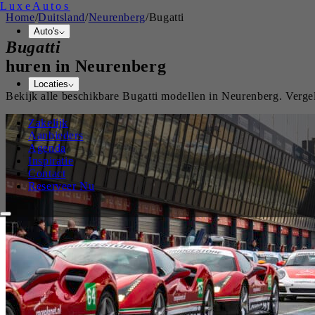
Luxe
Autos
Home
/
Duitsland
/
Neurenberg
/
Bugatti
Auto's
Bugatti
huren in
Neurenberg
Locaties
Bekijk alle beschikbare
Bugatti
modellen in
Neurenberg
. Verge
Zakelijk
Aanbieders
Agenda
Inspiratie
Contact
Reserveer Nu