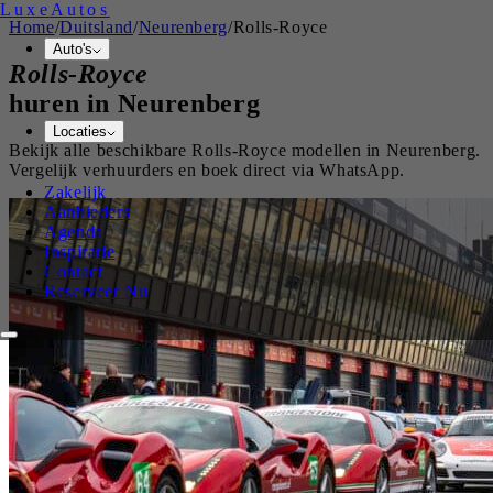
Luxe
Autos
Home
/
Duitsland
/
Neurenberg
/
Rolls-Royce
Auto's
Rolls-Royce
huren in
Neurenberg
Locaties
Bekijk alle beschikbare
Rolls-Royce
modellen in
Neurenberg
.
Vergelijk verhuurders en boek direct via WhatsApp.
Zakelijk
Aanbieders
Agenda
Inspiratie
Contact
Reserveer Nu