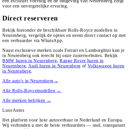
een exclusief voertuig en de omgeving van Neurenberg zorgt
voor een onvergetelijke ervaring.
Direct reserveren
Bekijk hieronder de beschikbare Rolls-Royce modellen in
Neurenberg, vergelijk de opties en neem direct contact op met
een verhuurder via WhatsApp.
Naast exclusieve merken zoals Ferrari en Lamborghini kun je
in
Neurenberg
ook terecht bij onze zusterwebsites. Bekijk
BMW
huren in
Neurenberg
,
Range Rover
huren in
Neurenberg
,
Audi
huren in
Neurenberg
of
Volkswagen
huren
in
Neurenberg
.
Alle auto's in
Neurenberg
→
Alle
Rolls-Royce
modellen →
Alle merken bekijken →
Luxe
Autos
Het platform voor luxe autoverhuur in Nederland en Europa.
Wij verbinden u met de beste verhuurders — snel, transparant