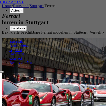
Luxe
Autos
Home
/
Duitsland
/
Stuttgart
/
Ferrari
Auto's
Ferrari
huren in
Stuttgart
Locaties
Bekijk alle beschikbare
Ferrari
modellen in
Stuttgart
. Vergelij
Zakelijk
Aanbieders
Agenda
Inspiratie
Contact
Reserveer Nu