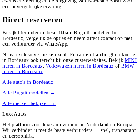
exclusief voertuig en de omgeving van Bordeaux zorgt voor
een onvergetelijke ervaring.
Direct reserveren
Bekijk hieronder de beschikbare Bugatti modellen in
Bordeaux, vergelijk de opties en neem direct contact op met
een verhuurder via WhatsApp.
Naast exclusieve merken zoals Ferrari en Lamborghini kun je
in
Bordeaux
ook terecht bij onze zusterwebsites. Bekijk
MINI
huren in
Bordeaux
,
Volkswagen
huren in
Bordeaux
of
BMW
huren in
Bordeaux
.
Alle auto's in
Bordeaux
→
Alle
Bugatti
modellen →
Alle merken bekijken →
Luxe
Autos
Het platform voor luxe autoverhuur in Nederland en Europa.
Wij verbinden u met de beste verhuurders — snel, transparant
en persoonlijk.