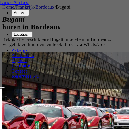
Luxe
Autos
Home
/
Frankrijk
/
Bordeaux
/
Bugatti
Auto's
Bugatti
huren in
Bordeaux
Locaties
Bekijk alle beschikbare
Bugatti
modellen in
Bordeaux
.
Vergelijk verhuurders en boek direct via WhatsApp.
Zakelijk
Aanbieders
Agenda
Inspiratie
Contact
Reserveer Nu