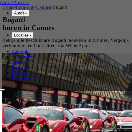
Luxe
Autos
Home
/
Frankrijk
/
Cannes
/
Bugatti
Auto's
Bugatti
huren in
Cannes
Locaties
Bekijk alle beschikbare
Bugatti
modellen in
Cannes
. Vergelijk
verhuurders en boek direct via WhatsApp.
Zakelijk
Aanbieders
Agenda
Inspiratie
Contact
Reserveer Nu