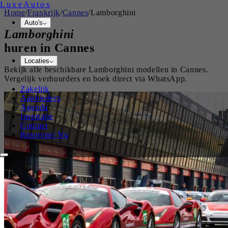
Luxe
Autos
Home
/
Frankrijk
/
Cannes
/
Lamborghini
Auto's
Lamborghini
huren in
Cannes
Locaties
Bekijk alle beschikbare
Lamborghini
modellen in
Cannes
.
Vergelijk verhuurders en boek direct via WhatsApp.
Zakelijk
Aanbieders
Agenda
Inspiratie
Contact
Reserveer Nu