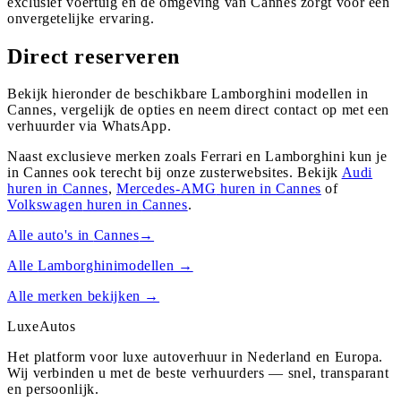
exclusief voertuig en de omgeving van Cannes zorgt voor een
onvergetelijke ervaring.
Direct reserveren
Bekijk hieronder de beschikbare Lamborghini modellen in
Cannes, vergelijk de opties en neem direct contact op met een
verhuurder via WhatsApp.
Naast exclusieve merken zoals Ferrari en Lamborghini kun je
in
Cannes
ook terecht bij onze zusterwebsites. Bekijk
Audi
huren in
Cannes
,
Mercedes-AMG
huren in
Cannes
of
Volkswagen
huren in
Cannes
.
Alle auto's in
Cannes
→
Alle
Lamborghini
modellen →
Alle merken bekijken →
Luxe
Autos
Het platform voor luxe autoverhuur in Nederland en Europa.
Wij verbinden u met de beste verhuurders — snel, transparant
en persoonlijk.