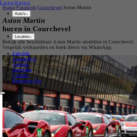
Luxe
Autos
Home
/
Frankrijk
/
Courchevel
/
Aston Martin
Auto's
Aston Martin
huren in
Courchevel
Locaties
Bekijk alle beschikbare
Aston Martin
modellen in
Courchevel
.
Vergelijk verhuurders en boek direct via WhatsApp.
Zakelijk
Aanbieders
Agenda
Inspiratie
Contact
Reserveer Nu