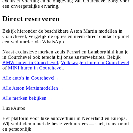
exclusief voertuig en de omgeving van Courchevel zorgt voor
een onvergetelijke ervaring.
Direct reserveren
Bekijk hieronder de beschikbare Aston Martin modellen in
Courchevel, vergelijk de opties en neem direct contact op met
een verhuurder via WhatsApp.
Naast exclusieve merken zoals Ferrari en Lamborghini kun je
in
Courchevel
ook terecht bij onze zusterwebsites. Bekijk
BMW
huren in
Courchevel
,
Volkswagen
huren in
Courchevel
of
MINI
huren in
Courchevel
.
Alle auto's in
Courchevel
→
Alle
Aston Martin
modellen →
Alle merken bekijken →
Luxe
Autos
Het platform voor luxe autoverhuur in Nederland en Europa.
Wij verbinden u met de beste verhuurders — snel, transparant
en persoonlijk.