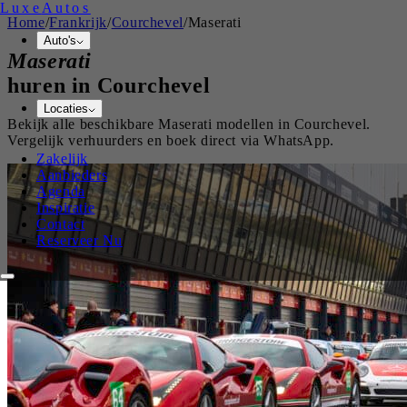
Luxe
Autos
Home
/
Frankrijk
/
Courchevel
/
Maserati
Auto's
Maserati
huren in
Courchevel
Locaties
Bekijk alle beschikbare
Maserati
modellen in
Courchevel
.
Vergelijk verhuurders en boek direct via WhatsApp.
Zakelijk
Aanbieders
Agenda
Inspiratie
Contact
Reserveer Nu