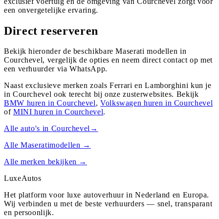
exclusief voertuig en de omgeving van Courchevel zorgt voor
een onvergetelijke ervaring.
Direct reserveren
Bekijk hieronder de beschikbare Maserati modellen in
Courchevel, vergelijk de opties en neem direct contact op met
een verhuurder via WhatsApp.
Naast exclusieve merken zoals Ferrari en Lamborghini kun je
in
Courchevel
ook terecht bij onze zusterwebsites. Bekijk
BMW
huren in
Courchevel
,
Volkswagen
huren in
Courchevel
of
MINI
huren in
Courchevel
.
Alle auto's in
Courchevel
→
Alle
Maserati
modellen →
Alle merken bekijken →
Luxe
Autos
Het platform voor luxe autoverhuur in Nederland en Europa.
Wij verbinden u met de beste verhuurders — snel, transparant
en persoonlijk.