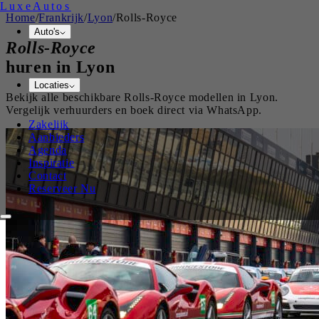
Luxe
Autos
Home
/
Frankrijk
/
Lyon
/
Rolls-Royce
Auto's
Rolls-Royce
huren in
Lyon
Locaties
Bekijk alle beschikbare
Rolls-Royce
modellen in
Lyon
.
Vergelijk verhuurders en boek direct via WhatsApp.
Zakelijk
Aanbieders
Agenda
Inspiratie
Contact
Reserveer Nu