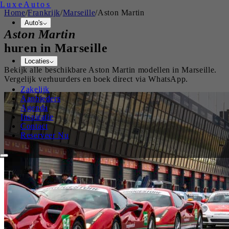
Luxe
Autos
Home
/
Frankrijk
/
Marseille
/
Aston Martin
Auto's
Aston Martin
huren in
Marseille
Locaties
Bekijk alle beschikbare
Aston Martin
modellen in
Marseille
.
Vergelijk verhuurders en boek direct via WhatsApp.
Zakelijk
Aanbieders
Agenda
Inspiratie
Contact
Reserveer Nu