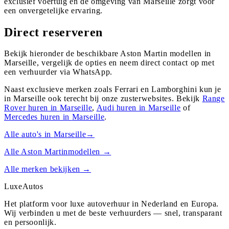
exclusief voertuig en de omgeving van Marseille zorgt voor
een onvergetelijke ervaring.
Direct reserveren
Bekijk hieronder de beschikbare Aston Martin modellen in
Marseille, vergelijk de opties en neem direct contact op met
een verhuurder via WhatsApp.
Naast exclusieve merken zoals Ferrari en Lamborghini kun je
in
Marseille
ook terecht bij onze zusterwebsites. Bekijk
Range
Rover
huren in
Marseille
,
Audi
huren in
Marseille
of
Mercedes
huren in
Marseille
.
Alle auto's in
Marseille
→
Alle
Aston Martin
modellen →
Alle merken bekijken →
Luxe
Autos
Het platform voor luxe autoverhuur in Nederland en Europa.
Wij verbinden u met de beste verhuurders — snel, transparant
en persoonlijk.