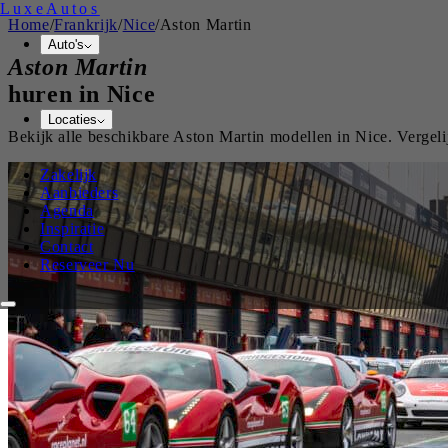
Luxe
Autos
Home
/
Frankrijk
/
Nice
/
Aston Martin
Auto's
Aston Martin
huren in
Nice
Locaties
Bekijk alle beschikbare
Aston Martin
modellen in
Nice
. Vergel
Zakelijk
Aanbieders
Agenda
Inspiratie
Contact
Reserveer Nu