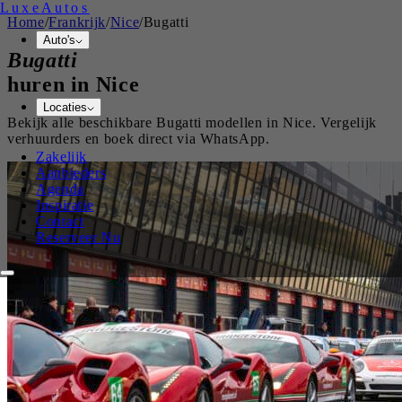
Luxe
Autos
Home
/
Frankrijk
/
Nice
/
Bugatti
Auto's
Bugatti
huren in
Nice
Locaties
Bekijk alle beschikbare
Bugatti
modellen in
Nice
. Vergelijk
verhuurders en boek direct via WhatsApp.
Zakelijk
Aanbieders
Agenda
Inspiratie
Contact
Reserveer Nu