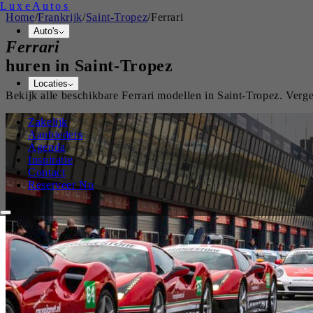
Luxe
Autos
Home
/
Frankrijk
/
Saint-Tropez
/
Ferrari
Auto's
Ferrari
huren in
Saint-Tropez
Locaties
Bekijk alle beschikbare
Ferrari
modellen in
Saint-Tropez
. Verg
Zakelijk
Aanbieders
Agenda
Inspiratie
Contact
Reserveer Nu