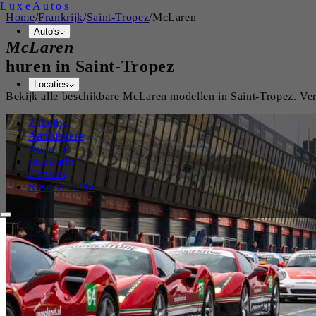
Luxe
Autos
Home
/
Frankrijk
/
Saint-Tropez
/
McLaren
Auto's
McLaren
huren in
Saint-Tropez
Locaties
Bekijk alle beschikbare
McLaren
modellen in
Saint-Tropez
. Ve
Zakelijk
Aanbieders
Agenda
Inspiratie
Contact
Reserveer Nu