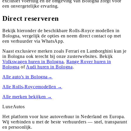
exclusief voertuig en de omgeving van Bologna zorgt voor
een onvergetelijke ervaring.
Direct reserveren
Bekijk hieronder de beschikbare Rolls-Royce modellen in
Bologna, vergelijk de opties en neem direct contact op met
een verhuurder via WhatsApp.
Naast exclusieve merken zoals Ferrari en Lamborghini kun je
in
Bologna
ook terecht bij onze zusterwebsites. Bekijk
Volkswagen
huren in
Bologna
,
Range Rover
huren in
Bologna
of
Audi
huren in
Bologna
.
Alle auto's in
Bologna
→
Alle
Rolls-Royce
modellen →
Alle merken bekijken →
Luxe
Autos
Het platform voor luxe autoverhuur in Nederland en Europa.
Wij verbinden u met de beste verhuurders — snel, transparant
en persoonlijk.