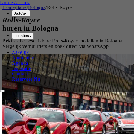
Luxe
Autos
Home
/
Italie
/
Bologna
/
Rolls-Royce
Auto's
Rolls-Royce
huren in
Bologna
Locaties
Bekijk alle beschikbare
Rolls-Royce
modellen in
Bologna
.
Vergelijk verhuurders en boek direct via WhatsApp.
Zakelijk
Aanbieders
Agenda
Inspiratie
Contact
Reserveer Nu