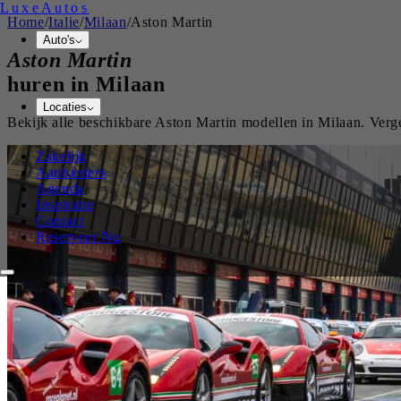
Luxe
Autos
Home
/
Italie
/
Milaan
/
Aston Martin
Auto's
Aston Martin
huren in
Milaan
Locaties
Bekijk alle beschikbare
Aston Martin
modellen in
Milaan
. Verg
Zakelijk
Aanbieders
Agenda
Inspiratie
Contact
Reserveer Nu