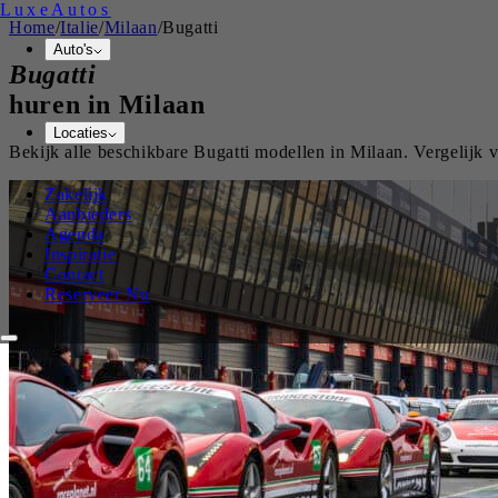
Luxe
Autos
Home
/
Italie
/
Milaan
/
Bugatti
Auto's
Bugatti
huren in
Milaan
Locaties
Bekijk alle beschikbare
Bugatti
modellen in
Milaan
. Vergelijk
Zakelijk
Aanbieders
Agenda
Inspiratie
Contact
Reserveer Nu