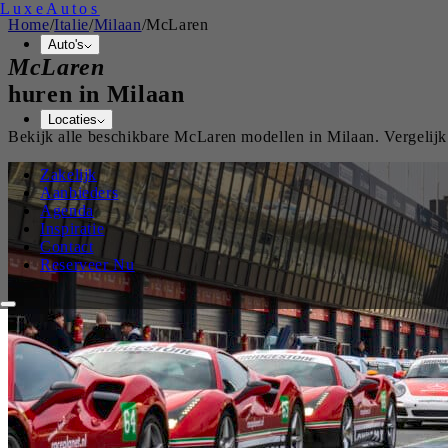
Luxe
Autos
Home
/
Italie
/
Milaan
/
McLaren
Auto's
McLaren
huren in
Milaan
Locaties
Bekijk alle beschikbare
McLaren
modellen in
Milaan
. Vergelij
Zakelijk
Aanbieders
Agenda
Inspiratie
Contact
Reserveer Nu