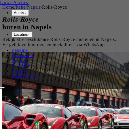
Luxe
Autos
Home
/
Italie
/
Napels
/
Rolls-Royce
Auto's
Rolls-Royce
huren in
Napels
Locaties
Bekijk alle beschikbare
Rolls-Royce
modellen in
Napels
.
Vergelijk verhuurders en boek direct via WhatsApp.
Zakelijk
Aanbieders
Agenda
Inspiratie
Contact
Reserveer Nu