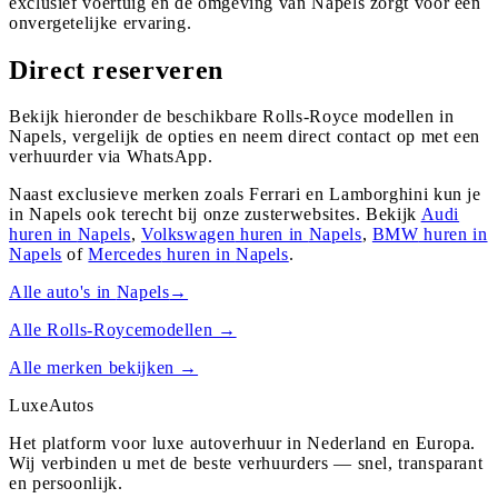
exclusief voertuig en de omgeving van Napels zorgt voor een
onvergetelijke ervaring.
Direct reserveren
Bekijk hieronder de beschikbare Rolls-Royce modellen in
Napels, vergelijk de opties en neem direct contact op met een
verhuurder via WhatsApp.
Naast exclusieve merken zoals Ferrari en Lamborghini kun je
in
Napels
ook terecht bij onze zusterwebsites. Bekijk
Audi
huren in
Napels
,
Volkswagen
huren in
Napels
,
BMW
huren in
Napels
of
Mercedes
huren in
Napels
.
Alle auto's in
Napels
→
Alle
Rolls-Royce
modellen →
Alle merken bekijken →
Luxe
Autos
Het platform voor luxe autoverhuur in Nederland en Europa.
Wij verbinden u met de beste verhuurders — snel, transparant
en persoonlijk.