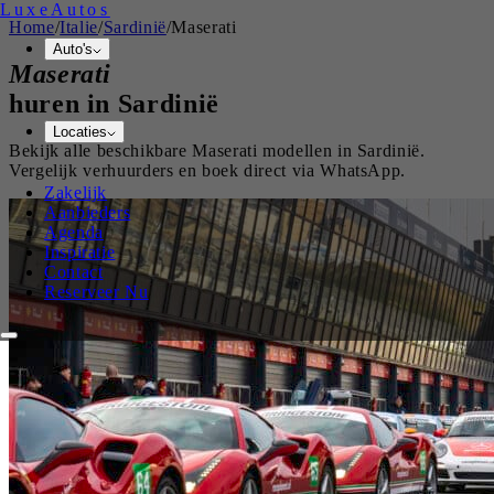
Luxe
Autos
Home
/
Italie
/
Sardinië
/
Maserati
Auto's
Maserati
huren in
Sardinië
Locaties
Bekijk alle beschikbare
Maserati
modellen in
Sardinië
.
Vergelijk verhuurders en boek direct via WhatsApp.
Zakelijk
Aanbieders
Agenda
Inspiratie
Contact
Reserveer Nu