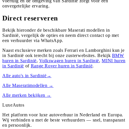
voertuig en de omgeving van Sardinië zorgt voor een
onvergetelijke ervaring.
Direct reserveren
Bekijk hieronder de beschikbare Maserati modellen in
Sardinië, vergelijk de opties en neem direct contact op met
een verhuurder via WhatsApp.
Naast exclusieve merken zoals Ferrari en Lamborghini kun je
in
Sardinië
ook terecht bij onze zusterwebsites. Bekijk
BMW
huren in
Sardinië
,
Volkswagen
huren in
Sardinië
,
MINI
huren
in
Sardinië
of
Range Rover
huren in
Sardinië
.
Alle auto's in
Sardinië
→
Alle
Maserati
modellen →
Alle merken bekijken →
Luxe
Autos
Het platform voor luxe autoverhuur in Nederland en Europa.
Wij verbinden u met de beste verhuurders — snel, transparant
en persoonlijk.