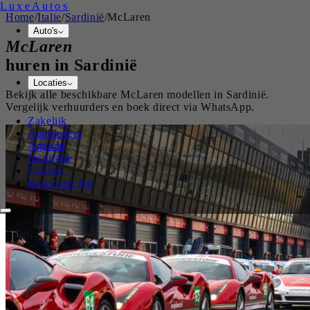
Luxe
Autos
Home
/
Italie
/
Sardinië
/
McLaren
Auto's
McLaren
huren in
Sardinië
Locaties
Bekijk alle beschikbare
McLaren
modellen in
Sardinië
.
Vergelijk verhuurders en boek direct via WhatsApp.
Zakelijk
Aanbieders
Agenda
Inspiratie
Contact
Reserveer Nu