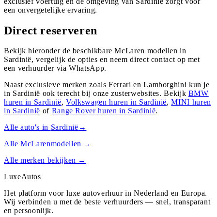
exclusief voertuig en de omgeving van Sardinië zorgt voor
een onvergetelijke ervaring.
Direct reserveren
Bekijk hieronder de beschikbare McLaren modellen in
Sardinië, vergelijk de opties en neem direct contact op met
een verhuurder via WhatsApp.
Naast exclusieve merken zoals Ferrari en Lamborghini kun je
in
Sardinië
ook terecht bij onze zusterwebsites. Bekijk
BMW
huren in
Sardinië
,
Volkswagen
huren in
Sardinië
,
MINI
huren
in
Sardinië
of
Range Rover
huren in
Sardinië
.
Alle auto's in
Sardinië
→
Alle
McLaren
modellen →
Alle merken bekijken →
Luxe
Autos
Het platform voor luxe autoverhuur in Nederland en Europa.
Wij verbinden u met de beste verhuurders — snel, transparant
en persoonlijk.