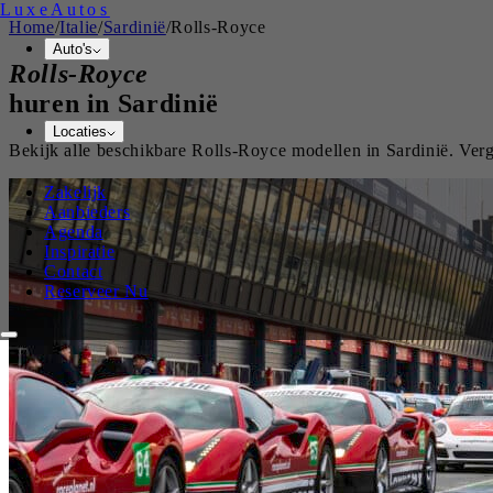
Luxe
Autos
Home
/
Italie
/
Sardinië
/
Rolls-Royce
Auto's
Rolls-Royce
huren in
Sardinië
Locaties
Bekijk alle beschikbare
Rolls-Royce
modellen in
Sardinië
. Ver
Zakelijk
Aanbieders
Agenda
Inspiratie
Contact
Reserveer Nu