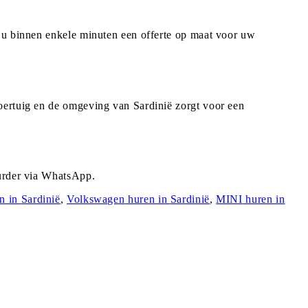
t u binnen enkele minuten een offerte op maat voor uw
oertuig en de omgeving van Sardinië zorgt voor een
uurder via WhatsApp.
n in
Sardinië
,
Volkswagen
huren in
Sardinië
,
MINI
huren in