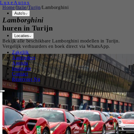
Luxe
Autos
Home
/
Italie
/
Turijn
/
Lamborghini
Auto's
Lamborghini
huren in
Turijn
Locaties
Bekijk alle beschikbare
Lamborghini
modellen in
Turijn
.
Vergelijk verhuurders en boek direct via WhatsApp.
Zakelijk
Aanbieders
Agenda
Inspiratie
Contact
Reserveer Nu