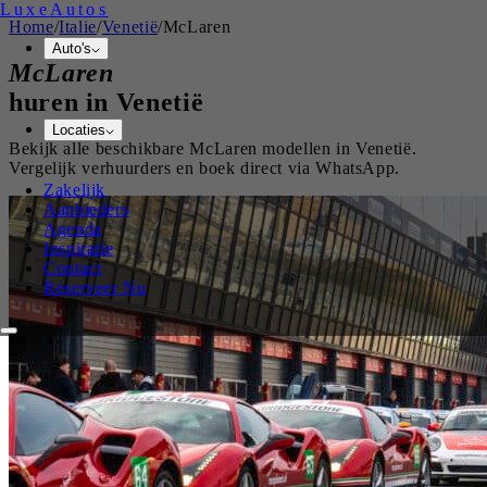
Luxe
Autos
Home
/
Italie
/
Venetië
/
McLaren
Auto's
McLaren
huren in
Venetië
Locaties
Bekijk alle beschikbare
McLaren
modellen in
Venetië
.
Vergelijk verhuurders en boek direct via WhatsApp.
Zakelijk
Aanbieders
Agenda
Inspiratie
Contact
Reserveer Nu