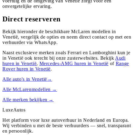
voertuig en de omgeving van Venetië zorgt voor een
onvergetelijke ervaring.
Direct reserveren
Bekijk hieronder de beschikbare McLaren modellen in
Venetië, vergelijk de opties en neem direct contact op met een
verhuurder via WhatsApp.
Naast exclusieve merken zoals Ferrari en Lamborghini kun je
in
Venetië
ook terecht bij onze zusterwebsites. Bekijk
Audi
huren in
Venetië
,
Mercedes-AMG
huren in
Venetië
of
Range
Rover
huren in
Venetië
.
Alle auto's in
Venetië
→
Alle
McLaren
modellen →
Alle merken bekijken →
Luxe
Autos
Het platform voor luxe autoverhuur in Nederland en Europa.
Wij verbinden u met de beste verhuurders — snel, transparant
en persoonlijk.