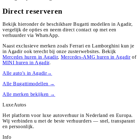
Direct reserveren
Bekijk hieronder de beschikbare Bugatti modellen in Agadir,
vergelijk de opties en neem direct contact op met een
verhuurder via WhatsApp.
Naast exclusieve merken zoals Ferrari en Lamborghini kun je
in
Agadir
ook terecht bij onze zusterwebsites. Bekijk
Mercedes
huren in
Agadir
,
Mercedes-AMG
huren in
Agadir
of
MINI
huren in
Agadir
.
Alle auto's in
Agadir
→
Alle
Bugatti
modellen →
Alle merken bekijken →
Luxe
Autos
Het platform voor luxe autoverhuur in Nederland en Europa.
Wij verbinden u met de beste verhuurders — snel, transparant
en persoonlijk.
Info