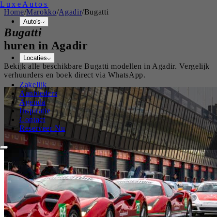
Luxe
Autos
Home
/
Marokko
/
Agadir
/
Bugatti
Auto's
Bugatti
huren in
Agadir
Locaties
Bekijk alle beschikbare
Bugatti
modellen in
Agadir
. Vergelijk
verhuurders en boek direct via WhatsApp.
Zakelijk
Aanbieders
Agenda
Inspiratie
Contact
Reserveer Nu