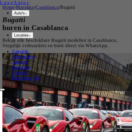
Luxe
Autos
Home
/
Marokko
/
Casablanca
/
Bugatti
Auto's
Bugatti
huren in
Casablanca
Locaties
Bekijk alle beschikbare
Bugatti
modellen in
Casablanca
.
Vergelijk verhuurders en boek direct via WhatsApp.
Zakelijk
Aanbieders
Agenda
Inspiratie
Contact
Reserveer Nu