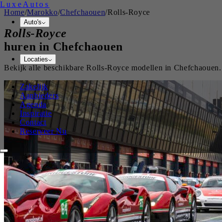
Luxe
Autos
Home
/
Marokko
/
Chefchaouen
/
Rolls-Royce
Auto's
Rolls-Royce
huren in
Chefchaouen
Locaties
Bekijk alle beschikbare
Rolls-Royce
modellen in
Chefchaouen
Zakelijk
Aanbieders
Agenda
Inspiratie
Contact
Reserveer Nu