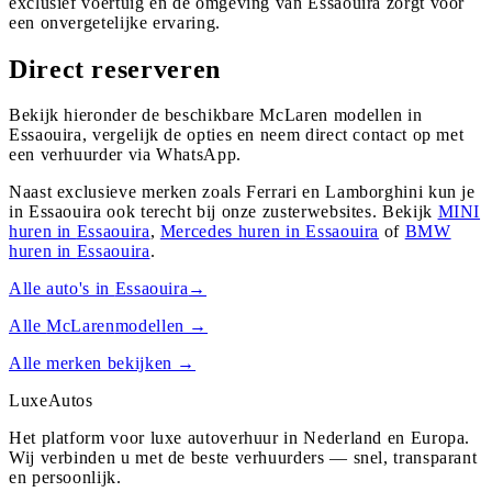
exclusief voertuig en de omgeving van Essaouira zorgt voor
een onvergetelijke ervaring.
Direct reserveren
Bekijk hieronder de beschikbare McLaren modellen in
Essaouira, vergelijk de opties en neem direct contact op met
een verhuurder via WhatsApp.
Naast exclusieve merken zoals Ferrari en Lamborghini kun je
in
Essaouira
ook terecht bij onze zusterwebsites. Bekijk
MINI
huren in
Essaouira
,
Mercedes
huren in
Essaouira
of
BMW
huren in
Essaouira
.
Alle auto's in
Essaouira
→
Alle
McLaren
modellen →
Alle merken bekijken →
Luxe
Autos
Het platform voor luxe autoverhuur in Nederland en Europa.
Wij verbinden u met de beste verhuurders — snel, transparant
en persoonlijk.