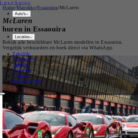
Luxe
Autos
Home
/
Marokko
/
Essaouira
/
McLaren
Auto's
McLaren
huren in
Essaouira
Locaties
Bekijk alle beschikbare
McLaren
modellen in
Essaouira
.
Vergelijk verhuurders en boek direct via WhatsApp.
Zakelijk
Aanbieders
Agenda
Inspiratie
Contact
Reserveer Nu