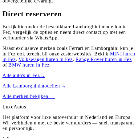
onvergetelijke ervaring.
Direct reserveren
Bekijk hieronder de beschikbare Lamborghini modellen in
Fez, vergelijk de opties en neem direct contact op met een
verhuurder via WhatsApp.
Naast exclusieve merken zoals Ferrari en Lamborghini kun je
in
Fez
ook terecht bij onze zusterwebsites. Bekijk
MINI
huren
in
Fez
,
Volkswagen
huren in
Fez
,
Range Rover
huren in
Fez
of
BMW
huren in
Fez
.
Alle auto's in
Fez
→
Alle
Lamborghini
modellen →
Alle merken bekijken →
Luxe
Autos
Het platform voor luxe autoverhuur in Nederland en Europa.
Wij verbinden u met de beste verhuurders — snel, transparant
en persoonlijk.