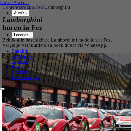
Luxe
Autos
Home
/
Marokko
/
Fez
/
Lamborghini
Auto's
Lamborghini
huren in
Fez
Locaties
Bekijk alle beschikbare
Lamborghini
modellen in
Fez
.
Vergelijk verhuurders en boek direct via WhatsApp.
Zakelijk
Aanbieders
Agenda
Inspiratie
Contact
Reserveer Nu