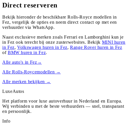
Direct reserveren
Bekijk hieronder de beschikbare Rolls-Royce modellen in
Fez, vergelijk de opties en neem direct contact op met een
verhuurder via WhatsApp.
Naast exclusieve merken zoals Ferrari en Lamborghini kun je
in
Fez
ook terecht bij onze zusterwebsites. Bekijk
MINI
huren
in
Fez
,
Volkswagen
huren in
Fez
,
Range Rover
huren in
Fez
of
BMW
huren in
Fez
.
Alle auto's in
Fez
→
Alle
Rolls-Royce
modellen →
Alle merken bekijken →
Luxe
Autos
Het platform voor luxe autoverhuur in Nederland en Europa.
Wij verbinden u met de beste verhuurders — snel, transparant
en persoonlijk.
Info