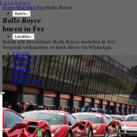
Luxe
Autos
Home
/
Marokko
/
Fez
/
Rolls-Royce
Auto's
Rolls-Royce
huren in
Fez
Locaties
Bekijk alle beschikbare
Rolls-Royce
modellen in
Fez
.
Vergelijk verhuurders en boek direct via WhatsApp.
Zakelijk
Aanbieders
Agenda
Inspiratie
Contact
Reserveer Nu