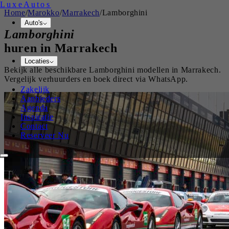
Luxe
Autos
Home
/
Marokko
/
Marrakech
/
Lamborghini
Auto's
Lamborghini
huren in
Marrakech
Locaties
Bekijk alle beschikbare
Lamborghini
modellen in
Marrakech
.
Vergelijk verhuurders en boek direct via WhatsApp.
Zakelijk
Aanbieders
Agenda
Inspiratie
Contact
Reserveer Nu