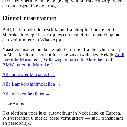
exclusief voertuig en de omgeving van Marrakech zorgt voor
een onvergetelijke ervaring.
Direct reserveren
Bekijk hieronder de beschikbare Lamborghini modellen in
Marrakech, vergelijk de opties en neem direct contact op met
een verhuurder via WhatsApp.
Naast exclusieve merken zoals Ferrari en Lamborghini kun je
in
Marrakech
ook terecht bij onze zusterwebsites. Bekijk
Audi
huren in
Marrakech
,
Volkswagen
huren in
Marrakech
of
BMW
huren in
Marrakech
.
Alle auto's in
Marrakech
→
Alle
Lamborghini
modellen →
Alle merken bekijken →
Luxe
Autos
Het platform voor luxe autoverhuur in Nederland en Europa.
Wij verbinden u met de beste verhuurders — snel, transparant
en persoonlijk.