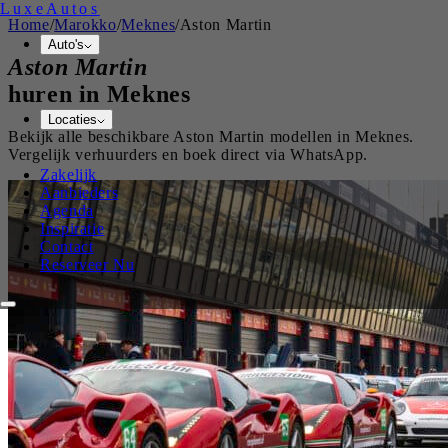
Luxe
Autos
Home
/
Marokko
/
Meknes
/
Aston Martin
Auto's
Aston Martin
huren in
Meknes
Locaties
Bekijk alle beschikbare
Aston Martin
modellen in
Meknes
.
Vergelijk verhuurders en boek direct via WhatsApp.
Zakelijk
Aanbieders
Agenda
Inspiratie
Contact
Reserveer Nu