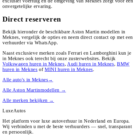
exclusief voertuig en de omgeving van Meknes zorgt voor een
onvergetelijke ervaring.
Direct reserveren
Bekijk hieronder de beschikbare Aston Martin modellen in
Meknes, vergelijk de opties en neem direct contact op met een
verhuurder via WhatsApp.
Naast exclusieve merken zoals Ferrari en Lamborghini kun je
in
Meknes
ook terecht bij onze zusterwebsites. Bekijk
Volkswagen
huren in
Meknes
,
Audi
huren in
Meknes
,
BMW
huren in
Meknes
of
MINI
huren in
Meknes
.
Alle auto's in
Meknes
→
Alle
Aston Martin
modellen →
Alle merken bekijken →
Luxe
Autos
Het platform voor luxe autoverhuur in Nederland en Europa.
Wij verbinden u met de beste verhuurders — snel, transparant
en persoonlijk.