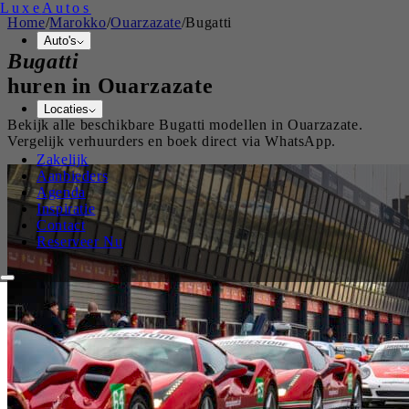
Luxe
Autos
Home
/
Marokko
/
Ouarzazate
/
Bugatti
Auto's
Bugatti
huren in
Ouarzazate
Locaties
Bekijk alle beschikbare
Bugatti
modellen in
Ouarzazate
.
Vergelijk verhuurders en boek direct via WhatsApp.
Zakelijk
Aanbieders
Agenda
Inspiratie
Contact
Reserveer Nu