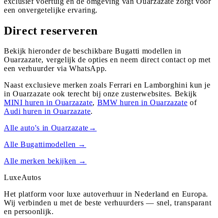
exclusief voertuig en de omgeving van Ouarzazate zorgt voor
een onvergetelijke ervaring.
Direct reserveren
Bekijk hieronder de beschikbare Bugatti modellen in
Ouarzazate, vergelijk de opties en neem direct contact op met
een verhuurder via WhatsApp.
Naast exclusieve merken zoals Ferrari en Lamborghini kun je
in
Ouarzazate
ook terecht bij onze zusterwebsites. Bekijk
MINI
huren in
Ouarzazate
,
BMW
huren in
Ouarzazate
of
Audi
huren in
Ouarzazate
.
Alle auto's in
Ouarzazate
→
Alle
Bugatti
modellen →
Alle merken bekijken →
Luxe
Autos
Het platform voor luxe autoverhuur in Nederland en Europa.
Wij verbinden u met de beste verhuurders — snel, transparant
en persoonlijk.