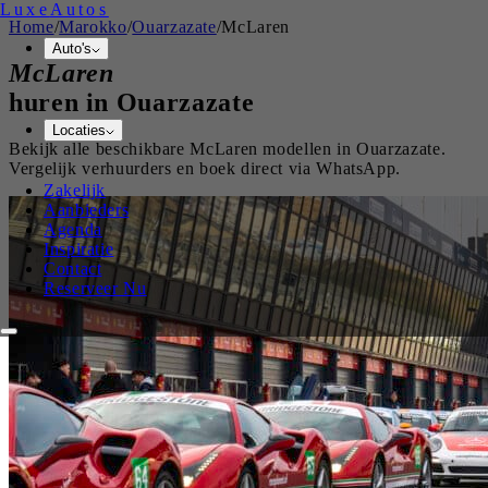
Luxe
Autos
Home
/
Marokko
/
Ouarzazate
/
McLaren
Auto's
McLaren
huren in
Ouarzazate
Locaties
Bekijk alle beschikbare
McLaren
modellen in
Ouarzazate
.
Vergelijk verhuurders en boek direct via WhatsApp.
Zakelijk
Aanbieders
Agenda
Inspiratie
Contact
Reserveer Nu