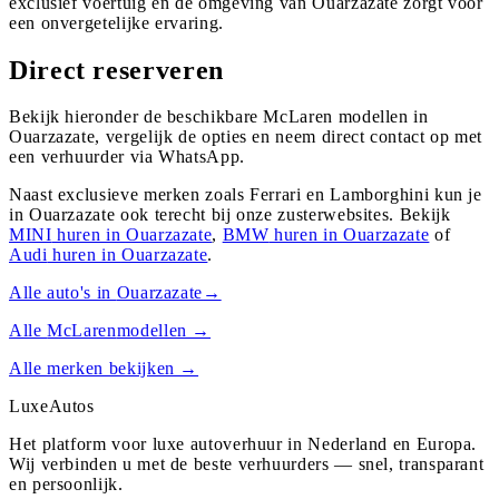
exclusief voertuig en de omgeving van Ouarzazate zorgt voor
een onvergetelijke ervaring.
Direct reserveren
Bekijk hieronder de beschikbare McLaren modellen in
Ouarzazate, vergelijk de opties en neem direct contact op met
een verhuurder via WhatsApp.
Naast exclusieve merken zoals Ferrari en Lamborghini kun je
in
Ouarzazate
ook terecht bij onze zusterwebsites. Bekijk
MINI
huren in
Ouarzazate
,
BMW
huren in
Ouarzazate
of
Audi
huren in
Ouarzazate
.
Alle auto's in
Ouarzazate
→
Alle
McLaren
modellen →
Alle merken bekijken →
Luxe
Autos
Het platform voor luxe autoverhuur in Nederland en Europa.
Wij verbinden u met de beste verhuurders — snel, transparant
en persoonlijk.