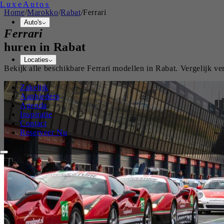
Luxe
Autos
Home
/
Marokko
/
Rabat
/
Ferrari
Auto's
Ferrari
huren in
Rabat
Locaties
Bekijk alle beschikbare
Ferrari
modellen in
Rabat
. Vergelijk v
Zakelijk
Aanbieders
Agenda
Inspiratie
Contact
Reserveer Nu